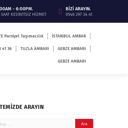
:00AM - 6:00PM.
BİZİ ARAYIN.
 SAAT KESİNTİSİZ HİZMET.
0546 297 34 41.
E Parsiyel Taşımacılık
İSTANBUL AMBAR
3 41 36
TUZLA AMBARI
GEBZE AMBARI
GEBZE AMBARI
İTEMİZDE ARAYIN
ama: