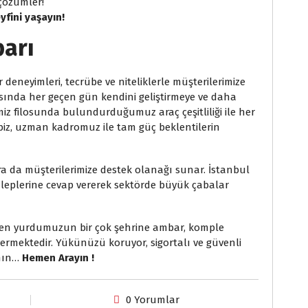
çözümler!
yfini yaşayın!
arı
eneyimleri, tecrübe ve niteliklerle müşterilerimize
asında her geçen gün kendini geliştirmeye ve daha
miz filosunda bulundurduğumuz araç çeşitliliği ile her
biz, uzman kadromuz ile tam güç beklentilerin
da müşterilerimize destek olanağı sunar. İstanbul
aleplerine cevap vererek sektörde büyük çabalar
den yurdumuzun bir çok şehrine ambar, komple
vermektedir. Yükünüzü koruyor, sigortalı ve güvenli
anın…
Hemen Arayın !
0 Yorumlar