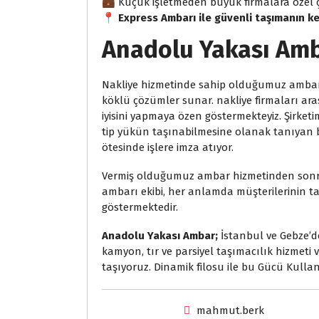
💼 Küçük işletmeden büyük firmalara özel 
📍
Express Ambarı ile güvenli taşımanın ke
Anadolu Yakası Amb
Nakliye hizmetinde sahip olduğumuz ambar d
köklü çözümler sunar. nakliye firmaları ar
iyisini yapmaya özen göstermekteyiz. Şirketi
tip yükün taşınabilmesine olanak tanıyan 
ötesinde işlere imza atıyor.
Vermiş olduğumuz ambar hizmetinden sonra 
ambarı ekibi, her anlamda müşterilerinin t
göstermektedir.
Anadolu Yakası Ambar;
İstanbul ve Gebze’
kamyon, tır ve parsiyel taşımacılık hizmeti 
taşıyoruz. Dinamik filosu ile bu Gücü Kull
mahmut.berk