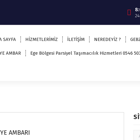
8
24
A SAYFA
HİZMETLERİMİZ
İLETİŞİM
NEREDEYİZ ?
GEBZ
İYE AMBAR
Ege Bölgesi Parsiyel Taşımacılık Hizmetleri 0546 50
S
İYE AMBARI
Ar