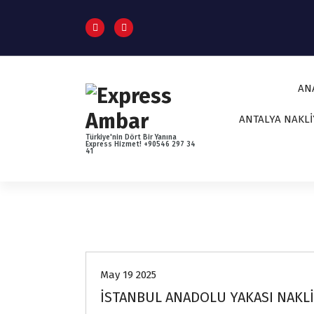
İ
ç
e
r
i
ğ
AN
e
g
ANTALYA NAKL
e
Türkiye'nin Dört Bir Yanına
ç
Express Hizmet! +90546 297 34
41
Uncategorized
May 19 2025
İSTANBUL ANADOLU YAKASI NAKL